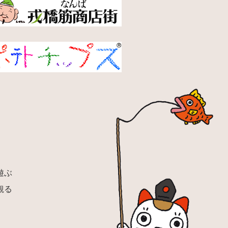
遊ぶ
観る