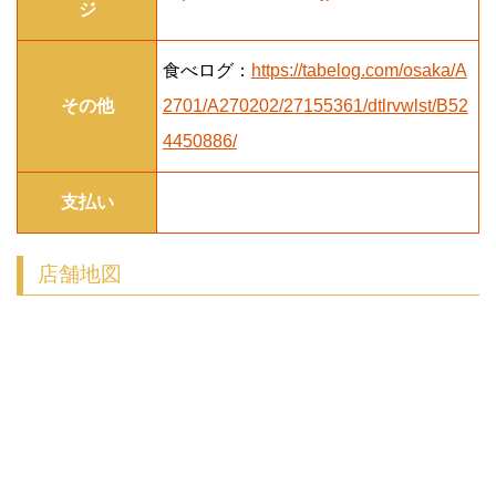
ジ
食べログ：
https://tabelog.com/osaka/A
その他
2701/A270202/27155361/dtlrvwlst/B52
4450886/
支払い
店舗地図