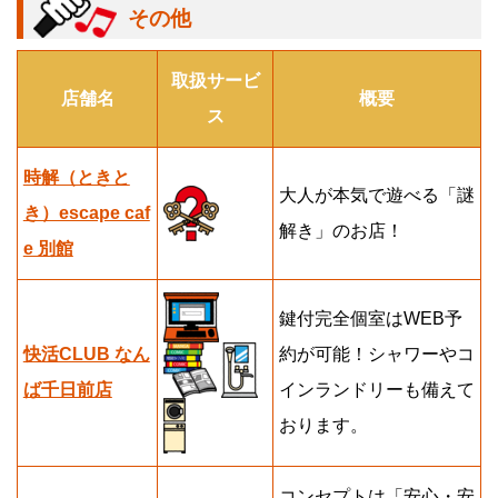
その他
取扱サービ
店舗名
概要
ス
時解（ときと
大人が本気で遊べる「謎
き）escape caf
解き」のお店！
e 別館
鍵付完全個室はWEB予
快活CLUB なん
約が可能！シャワーやコ
ば千日前店
インランドリーも備えて
おります。
コンセプトは「安心・安