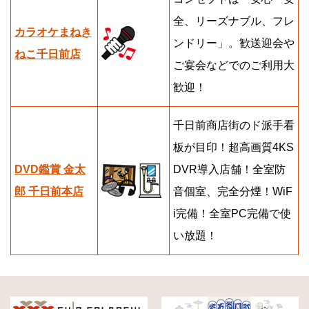
全、リーズナブル、フレ
カラオケまねき
ンドリー」。歓送迎会や
ねこ千日前店
ご宴会などでのご利用大
歓迎！
千日前商店街のド派手看
板が目印！超高画質4KS
DVD鑑賞 金太
DVR導入店舗！全室防
郎 千日前本店
音個室、完全分煙！WiF
i完備！全室PC完備で使
い放題！