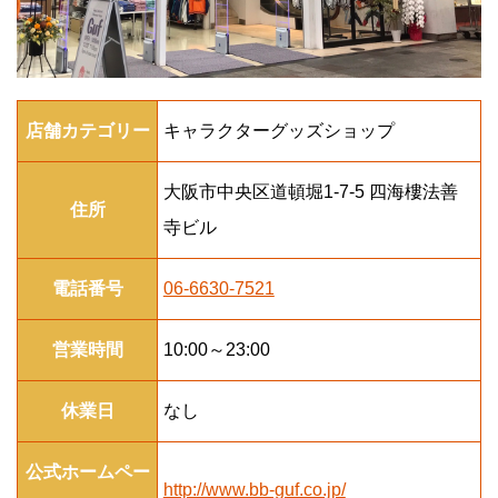
店舗カテゴリー
キャラクターグッズショップ
大阪市中央区道頓堀1-7-5 四海樓法善
住所
寺ビル
電話番号
06-6630-7521
営業時間
10:00～23:00
休業日
なし
公式ホームペー
http://www.bb-guf.co.jp/