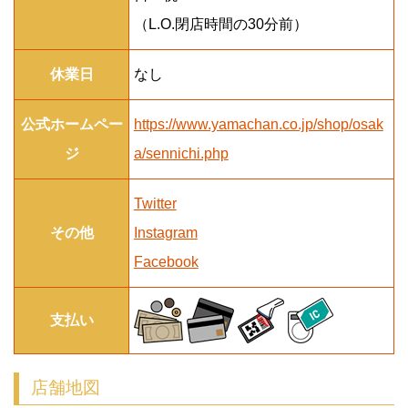
（L.O.閉店時間の30分前）
休業日
なし
公式ホームペー
https://www.yamachan.co.jp/shop/osak
ジ
a/sennichi.php
Twitter
その他
Instagram
Facebook
支払い
店舗地図