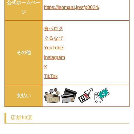
公式ホームペー
https://isomaru.jp/sfp0024/
ジ
食べログ
ぐるなび
YouTube
その他
Instagram
X
TikTok
支払い
店舗地図